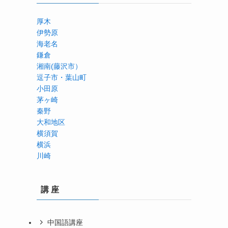
厚木
伊勢原
海老名
鎌倉
湘南(藤沢市）
逗子市・葉山町
国
小田原
茅ヶ崎
秦野
大和地区
横須賀
横浜
川崎
講 座
中国語講座