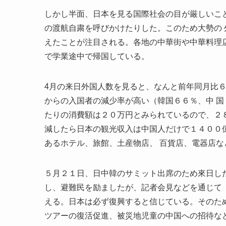
しかし半面、日本を見る国際社会の目が厳しいこ
の渡航自粛を呼びかけたりした。このため大勢の
えたことが注目される。各地の中華街や中華料理
で学業途中で帰国している。
4月の来日外国人数を見ると、なんと前年同月比
からの入国者の減少率が高い（韓国６６％、中 
たりの消費額は２０万円とみられているので、２
減したら日本の観光収入は中国人だけで１４００
あるホテル、旅館、土産物店、 百貨店、電器店
５月２１日、日中韓のサミット出席のため來日し
し、避難民を励ましたが、記者会見などを通じて
える。日本は必ず復興すると信じている。そのた
ツアーの復活促進、被災地児童の中国への招待な