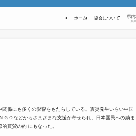
県内
ホーム
協会について
県
中関係にも多くの影響をもたらしている。震災発生いらい中国
やＮＧＯなどからさまざまな支援が寄せられ、日本国民への励ま
際的賞賛の的 にもなった。