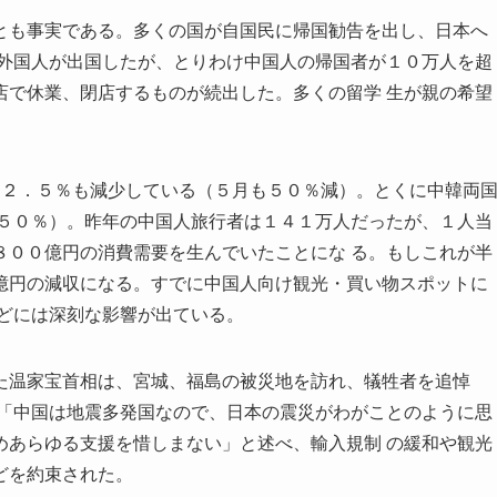
とも事実である。多くの国が自国民に帰国勧告を出し、日本へ
 外国人が出国したが、とりわけ中国人の帰国者が１０万人を超
店で休業、閉店するものが続出した。多くの留学 生が親の希望
６２．５％も減少している（５月も５０％減）。とくに中韓両
国５０％）。昨年の中国人旅行者は１４１万人だったが、１人当
８００億円の消費需要を生んでいたことにな る。もしこれが半
億円の減収になる。すでに中国人向け観光・買い物スポットに
などには深刻な影響が出ている。
た温家宝首相は、宮城、福島の被災地を訪れ、犠牲者を追悼
 「中国は地震多発国なので、日本の震災がわがことのように思
めあらゆる支援を惜しまない」と述べ、輸入規制 の緩和や観光
どを約束された。