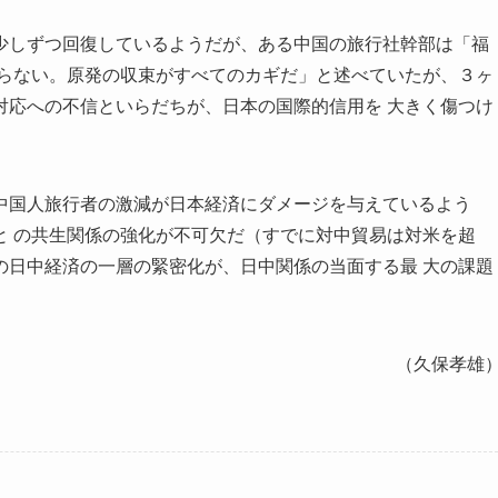
少しずつ回復しているようだが、ある中国の旅行社幹部は「福
 らない。原発の収束がすべてのカギだ」と述べていたが、３ヶ
対応への不信といらだちが、日本の国際的信用を 大きく傷つけ
中国人旅行者の激減が日本経済にダメージを与えているよう
と の共生関係の強化が不可欠だ（すでに対中貿易は対米を超
の日中経済の一層の緊密化が、日中関係の当面する最 大の課題
（久保孝雄