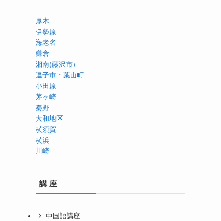
厚木
伊勢原
海老名
鎌倉
湘南(藤沢市）
逗子市・葉山町
小田原
茅ヶ崎
秦野
大和地区
横須賀
横浜
川崎
講 座
中国語講座