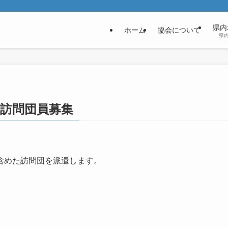
県内
ホーム
協会について
県
会訪問団員募集
含めた訪問団を派遣します。