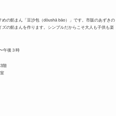
の餡まん「豆沙包（dòushā bāo）」です。市販のあずきの
イズの餡まんを作ります。シンプルだからこそ大人も子供も楽
時〜午後３時
3階
習室
）