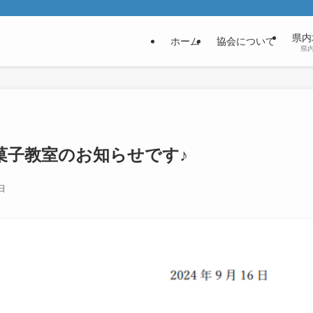
県内
ホーム
協会について
県
菓子教室のお知らせです♪
日