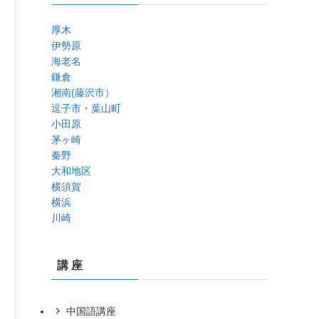
厚木
伊勢原
海老名
鎌倉
湘南(藤沢市）
逗子市・葉山町
小田原
茅ヶ崎
秦野
大和地区
横須賀
横浜
川崎
講 座
中国語講座