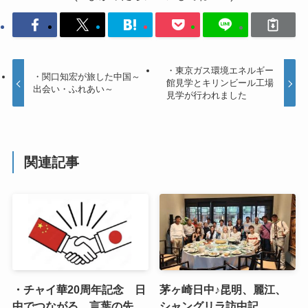
・東京ガス環境エネルギー
・関口知宏が旅した中国～
館見学とキリンビール工場
出会い・ふれあい～
見学が行われました
関連記事
・チャイ華20周年記念 日
茅ヶ崎日中♪昆明、麗江、
中でつながる、言葉の先
シャングリラ訪中記