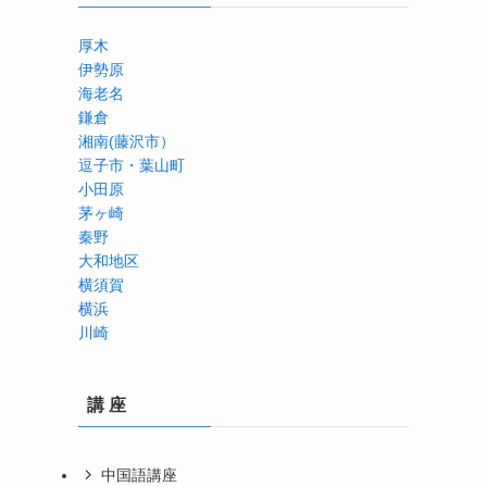
厚木
伊勢原
海老名
鎌倉
湘南(藤沢市）
、
逗子市・葉山町
小田原
茅ヶ崎
秦野
大和地区
横須賀
横浜
川崎
講 座
中国語講座