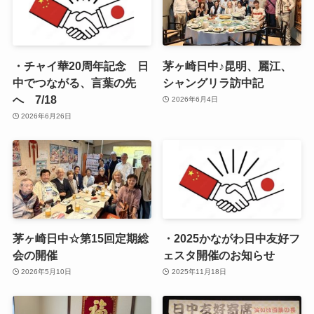
・チャイ華20周年記念 日
茅ヶ崎日中♪昆明、麗江、
中でつながる、言葉の先
シャングリラ訪中記
へ 7/18
2026年6月4日
2026年6月26日
茅ヶ崎日中☆第15回定期総
・2025かながわ日中友好フ
会の開催
ェスタ開催のお知らせ
2026年5月10日
2025年11月18日